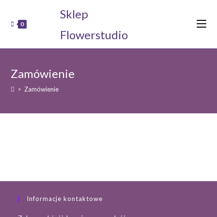
Koniec
Sklep
treści
0
Flowerstudio
Zamówienie
>
Zamówienie
Informacje kontaktowe