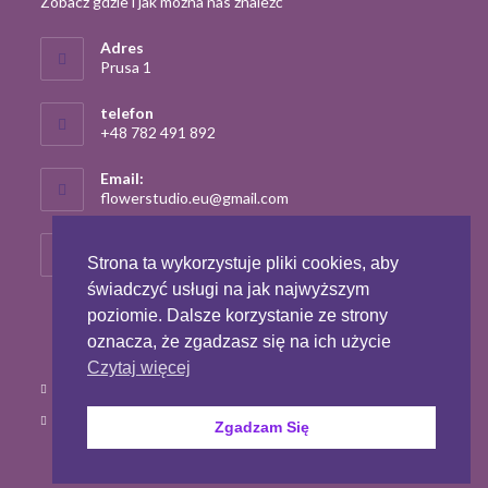
Zobacz gdzie i jak można nas znaleźć
Adres
Prusa 1
telefon
+48 782 491 892
Email:
Opens
flowerstudio.eu@gmail.com
in
your
strona
application
flowerstudio.eu
Strona ta wykorzystuje pliki cookies, aby
świadczyć usługi na jak najwyższym
poziomie. Dalsze korzystanie ze strony
oznacza, że zgadzasz się na ich użycie
Czytaj więcej
Opens
Polityka prywatności
in
Opens
Regulamin
Zgadzam Się
a
in
new
a