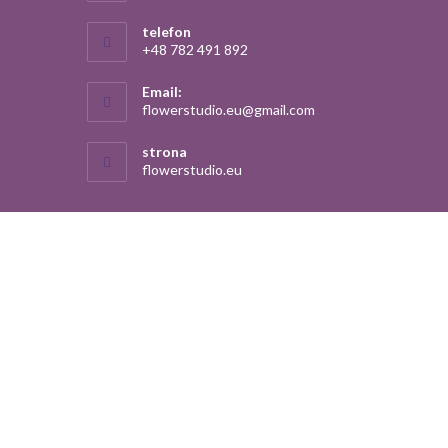
telefon
+48 782 491 892
Email:
Opens
flowerstudio.eu@gmail.com
in
your
strona
application
flowerstudio.eu