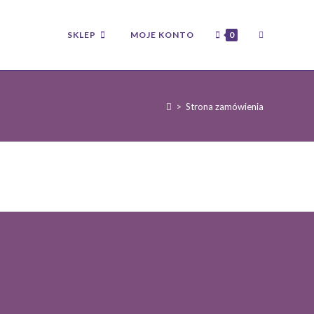
TOGGLE
SKLEP
MOJE KONTO
0
WEBSITE
>
Strona zamówienia
SEARCH