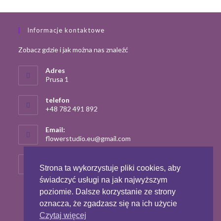
Informacje kontaktowe
Zobacz gdzie i jak można nas znaleźć
Adres
Prusa 1
telefon
+48 782 491 892
Email:
Opens
flowerstudio.eu@gmail.com
in
your
strona
application
flowerstudio.eu
Strona ta wykorzystuje pliki cookies, aby
świadczyć usługi na jak najwyższym
poziomie. Dalsze korzystanie ze strony
oznacza, że zgadzasz się na ich użycie
Czytaj więcej