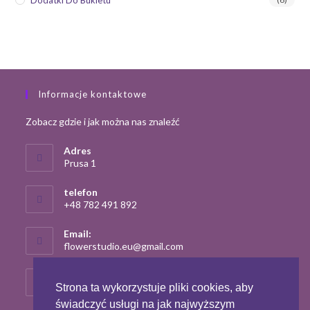
Informacje kontaktowe
Zobacz gdzie i jak można nas znaleźć
Adres
Prusa 1
telefon
+48 782 491 892
Email:
Opens
flowerstudio.eu@gmail.com
in
your
strona
application
flowerstudio.eu
Strona ta wykorzystuje pliki cookies, aby
świadczyć usługi na jak najwyższym