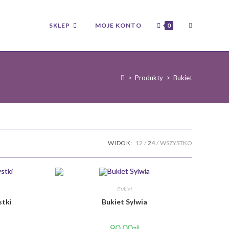
TOGGLE
SKLEP
MOJE KONTO
0
WEBSITE
>
Produkty
>
Bukiet
SEARCH
WIDOK:
12
24
WSZYSTKO
Bukiet
stki
Bukiet Sylwia
90.00
zł