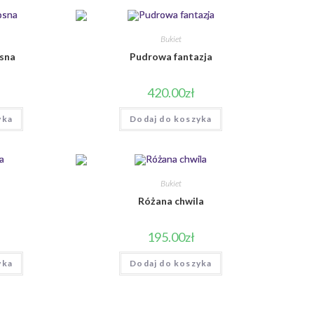
Bukiet
sna
Pudrowa fantazja
420.00
zł
yka
Dodaj do koszyka
Bukiet
a
Różana chwila
195.00
zł
yka
Dodaj do koszyka