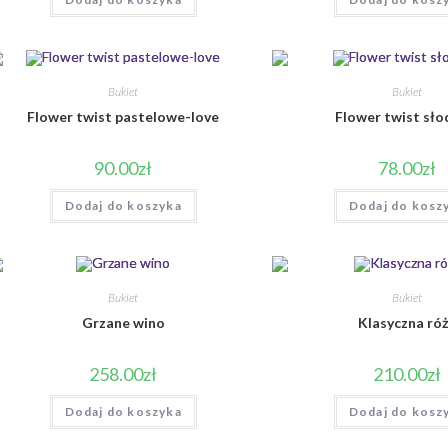
Bukiet
Bukiet
Flower twist pastelowe-love
Flower twist sło
90.00
zł
78.00
zł
Dodaj do koszyka
Dodaj do kosz
Bukiet
Bukiet
Grzane wino
Klasyczna ró
258.00
zł
210.00
zł
Dodaj do koszyka
Dodaj do kosz