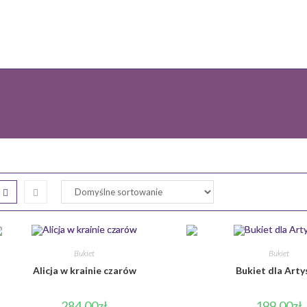
Bukiet
Bukiet
Alicja w krainie czarów
Bukiet dla Arty
284.00
zł
199.00
zł