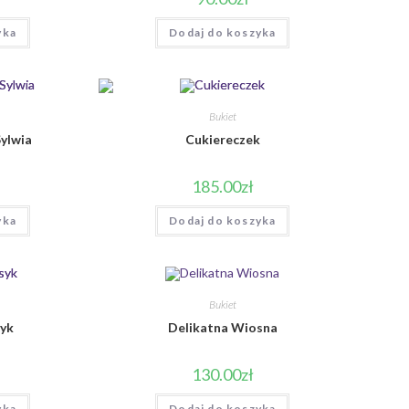
yka
Dodaj do koszyka
Bukiet
Sylwia
Cukiereczek
185.00
zł
yka
Dodaj do koszyka
Bukiet
syk
Delikatna Wiosna
130.00
zł
yka
Dodaj do koszyka