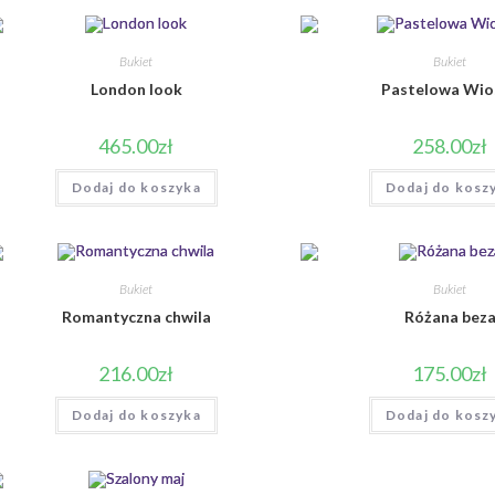
Bukiet
Bukiet
London look
Pastelowa Wio
465.00
zł
258.00
zł
Dodaj do koszyka
Dodaj do kosz
Bukiet
Bukiet
Romantyczna chwila
Różana bez
216.00
zł
175.00
zł
Dodaj do koszyka
Dodaj do kosz