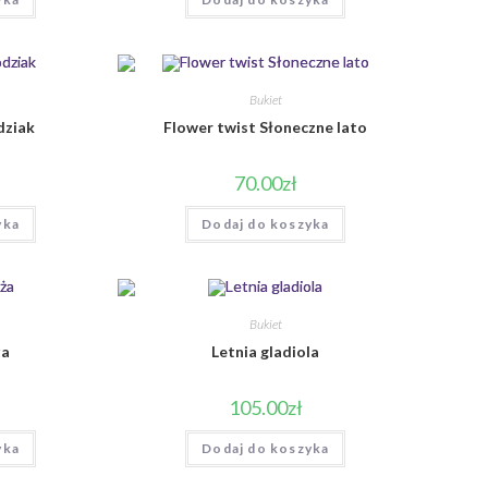
Bukiet
dziak
Flower twist Słoneczne lato
70.00
zł
yka
Dodaj do koszyka
Bukiet
ża
Letnia gladiola
105.00
zł
yka
Dodaj do koszyka